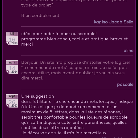
type de projet?
Bien cordialement
kagiso Jacob Sello
idéal pour aider à jouer au scrabble!
juil.
16
programme bien conçu, facile et pratique. bravo et
2014
merci
aline
Bonjour, Un site m'a proposé d'installer votre logiciel
avril
14
"le chercheur de mots" ce que j'ai fais. Je ne l'ai pas
2014
encore utilisé, mais avant d'oublier je voulais vous
dire merci.
pascale
Une suggestion
sept.
26
dans l'utilitaire : le chercheur de mots lorsque j'indique
2013
6 lettres et que je demande un minimum et un
maximum de 8 lettres, dans la liste des réponse, il
serait très confortable pour les joueurs de scrabble,
qu'il soit indiqué, à côté, entre parenthèses, quelles
sont les deux lettres rajoutées.
Je découvre ce site, il m'a l'air merveilleux