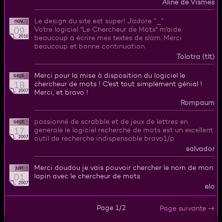
Aline de Vismes
Le design du site est super! J'adore ^_^
nov.
09
Votre logiciel "Le Chercheur de Mots" m'aide
2010
beaucoup à écrire mes textes de slam. Merci
beaucoup et bonne continuation
Tolotra (tlt)
Merci pour la mise à disposition du logiciel le
sept.
18
chercheur de mots ! C'est tout simplement génial !
2007
Merci, et bravo !
Rompaum
passionné de scrabble et de jeux de lettres en
sept.
17
generale le logiciel recherche de mots est un excellent
2007
outil de recherche indispensable bravo1/p
salvador
Merci doudou je vais pouvoir chercher le nom de mon
juin
01
lapin avec le chercheur de mots
2007
elo
Page 1/2
Page suivante →