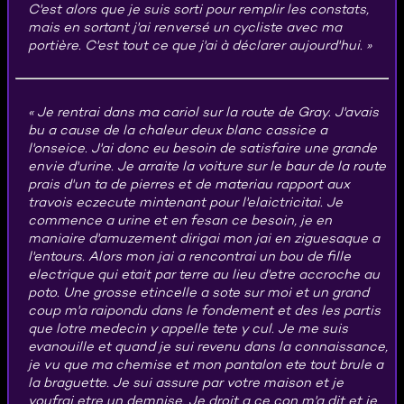
C'est alors que je suis sorti pour remplir les constats,
mais en sortant j'ai renversé un cycliste avec ma
portière. C'est tout ce que j'ai à déclarer aujourd'hui.
Je rentrai dans ma cariol sur la route de Gray. J'avais
bu a cause de la chaleur deux blanc cassice a
l'onseice. J'ai donc eu besoin de satisfaire une grande
envie d'urine. Je arraite la voiture sur le baur de la route
prais d'un ta de pierres et de materiau rapport aux
travois eczecute mintenant pour l'elaictricitai. Je
commence a urine et en fesan ce besoin, je en
maniaire d'amuzement dirigai mon jai en ziguesaque a
l'entours. Alors mon jai a rencontrai un bou de fille
electrique qui etait par terre au lieu d'etre accroche au
poto. Une grosse etincelle a sote sur moi et un grand
coup m'a raipondu dans le fondement et des les partis
que lotre medecin y appelle tete y cul. Je me suis
evanouille et quand je sui revenu dans la connaissance,
je vu que ma chemise et mon pantalon ete tout brule a
la braguette. Je sui assure par votre maison et je
voufrai etre un demnise. Je droit a ce con m'a dit et je