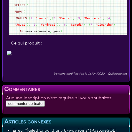
SELECT
*
FROM
(
VALUES
(
1
,
'Lundi'
)
,
(
2
,
'Mardi'
)
,
(
3
,
'Mercredi'
)
,
(
4
,
'Jeudi'
)
,
(
5
,
'Vendredi'
)
,
(
6
,
'Samedi'
)
,
(
7
,
'Dimanche'
)
)
AS
semaine
(
numero
,
jour
)
Ce qui produit :
Dernière modification le
16/04/2020
-
Quillevere.net
Commentaires
Aucune inscription n'est requise si vous souhaitez
Articles connexes
Erreur "failed to build any 8-way joins" (PostgreSQL)