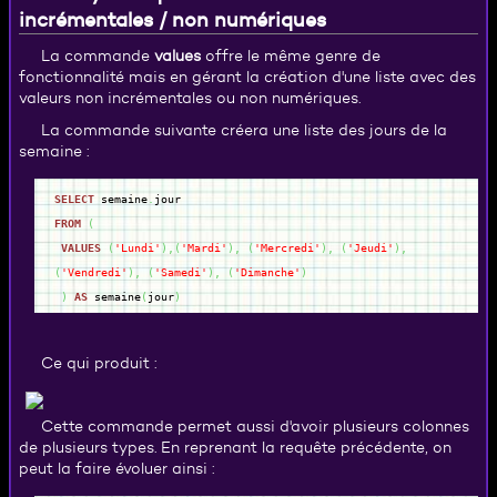
incrémentales / non numériques
La commande
values
offre le même genre de
fonctionnalité mais en gérant la création d'une liste avec des
valeurs non incrémentales ou non numériques.
La commande suivante créera une liste des jours de la
semaine :
SELECT
semaine
.
jour
FROM
(
VALUES
(
'Lundi'
)
,
(
'Mardi'
)
,
(
'Mercredi'
)
,
(
'Jeudi'
)
,
(
'Vendredi'
)
,
(
'Samedi'
)
,
(
'Dimanche'
)
)
AS
semaine
(
jour
)
Ce qui produit :
Cette commande permet aussi d'avoir plusieurs colonnes
de plusieurs types. En reprenant la requête précédente, on
peut la faire évoluer ainsi :