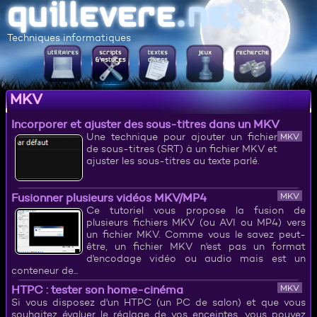
Techniques informatiques
MKV
Incorporer et ajuster des sous-titres dans un MKV
Une technique pour ajouter un fichier
MKV
de sous-titres (SRT) à un fichier MKV et
ajuster les sous-titres au texte parlé.
Fusionner plusieurs vidéos MKV/MP4
MKV
Ce tutoriel vous propose la fusion de
plusieurs fichiers MKV (ou AVI ou MP4) vers
un fichier MKV. Comme vous le savez peut-
être, un fichier MKV n'est pas un format
d'encodage vidéo ou audio mais est un
conteneur de...
HTPC : tester son home-cinéma
MKV
Si vous disposez d'un HTPC (un PC de salon) et que vous
souhaitez évaluer le réglage de vos enceintes, vous pouvez