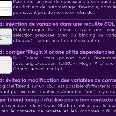
Pour créer un pool de connexions à une base de
des fichiers de paramétrage d'exemple, dans l
permettent pas de monitorer l'état du...
d : injection de variables dans une requête SQL 
Problématique. Sur Talend, il n'y a pas touj
sélection préparée avec du binding de vari
dBeaver). Il serait en effet intéressant de...
d : corriger "Plugin X or one of its dependencies
Sur Talend, vous pouvez avoir l'excepti
(java.lang.Exception: [ERROR] Plugin X or one
Cannot access central...
d : évitez la modification des variables de cont
logiciel Talend, sur un job, il est possible d'affecter la
ivant par exemple : context.maVariable="abc";Il n'y a auc
er Talend lorsqu'il n'utilise pas le bon contexte
t arriver que Talend Open Studio n'utilise pas le bo
 sur le contexte de recette, et les variables qu'il