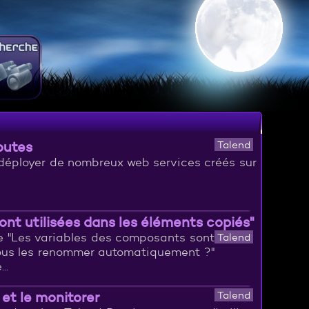
outes
Talend
 déployer de nombreux web services créés sur
.
ont utilisées dans les éléments copiés"
e "Les variables des composants sont
Talend
vous les renommer automatiquement ?"
..
et le monitorer
Talend