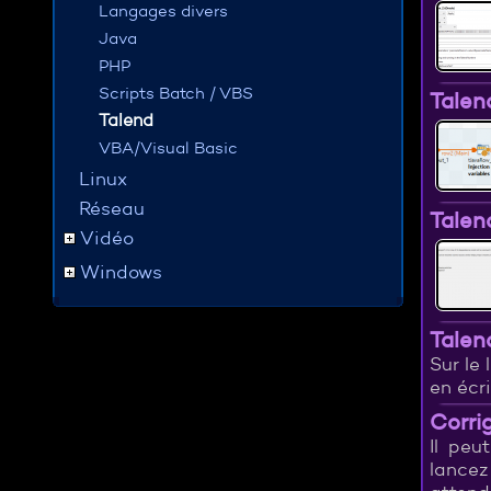
Langages divers
Java
PHP
Scripts Batch / VBS
Talen
Talend
VBA/Visual Basic
Linux
Réseau
Talen
Vidéo
Windows
Talen
Sur le 
en écr
Corrig
Il peu
lancez