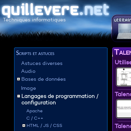
Techniques informatiques
Tale
Scripts et astuces
Utili
Astuces diverses
Audio
Bases de données
Image
Talen
Langages de programmation /
configuration
Apache
C / C++
Talen
HTML / JS / CSS