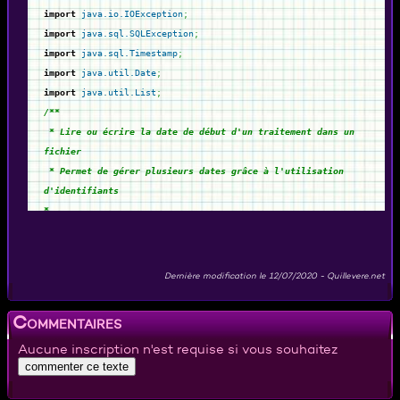
import
java.io.IOException
;
import
java.sql.SQLException
;
import
java.sql.Timestamp
;
import
java.util.Date
;
import
java.util.List
;
/**
* Lire ou écrire la date de début d'un traitement dans un
fichier
* Permet de gérer plusieurs dates grâce à l'utilisation
d'identifiants
*
*/
public
class
DateDernTraitement
{
/**
Dernière modification le
12/07/2020
-
Quillevere.net
* Lecture de la date de dernier traitement
* -> null si inexistante
Commentaires
* @param sIdentifiant
Aucune inscription n'est requise si vous souhaitez
* @throws IOException
*/
public
static
Date
litFichier
(
String
sFichier,
String