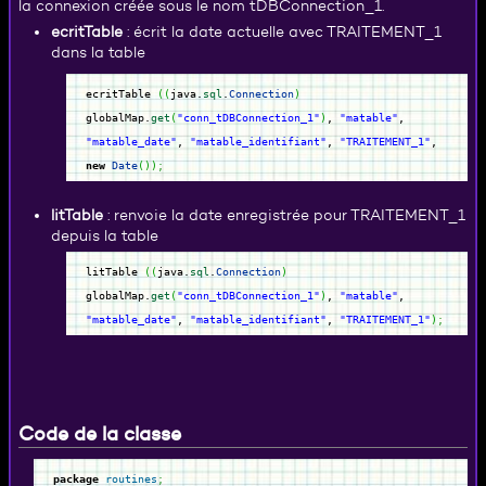
la connexion créée sous le nom tDBConnection_1.
ecritTable
: écrit la date actuelle avec TRAITEMENT_1
dans la table
ecritTable
(
(
java.
sql
.
Connection
)
globalMap.
get
(
"conn_tDBConnection_1"
)
,
"matable"
,
"matable_date"
,
"matable_identifiant"
,
"TRAITEMENT_1"
,
new
Date
(
)
)
;
litTable
: renvoie la date enregistrée pour TRAITEMENT_1
depuis la table
litTable
(
(
java.
sql
.
Connection
)
globalMap.
get
(
"conn_tDBConnection_1"
)
,
"matable"
,
"matable_date"
,
"matable_identifiant"
,
"TRAITEMENT_1"
)
;
Code de la classe
package
routines
;