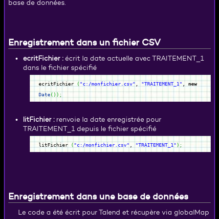
base de données.
Enregistrement dans un fichier CSV
ecritFichier
:
écrit la date actuelle avec TRAITEMENT_1
dans le fichier spécifié
ecritFichier
(
"c:/monfichier.csv"
,
"TRAITEMENT_1"
,
new
Date
(
)
)
;
litFichier :
renvoie la date enregistrée pour
TRAITEMENT_1 depuis le fichier spécifié
litFichier
(
"c:/monfichier.csv"
,
"TRAITEMENT_1"
)
;
Enregistrement dans une base de données
Le code a été écrit pour Talend et récupère via globalMap