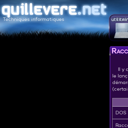
Techniques informatiques
Racco
Il y
le lan
démarr
(certa
DOS
Racco