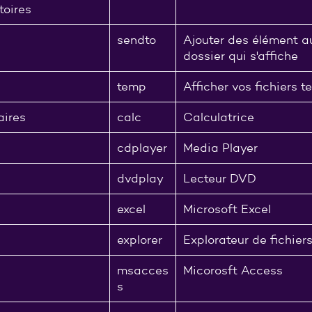
toires
sendto
Ajouter des élément au
dossier qui s'affiche
temp
Afficher vos fichiers 
taires
calc
Calculatrice
cdplayer
Media Player
dvdplay
Lecteur DVD
excel
Microsoft Excel
explorer
Explorateur de fichier
msacces
Micorosft Access
s