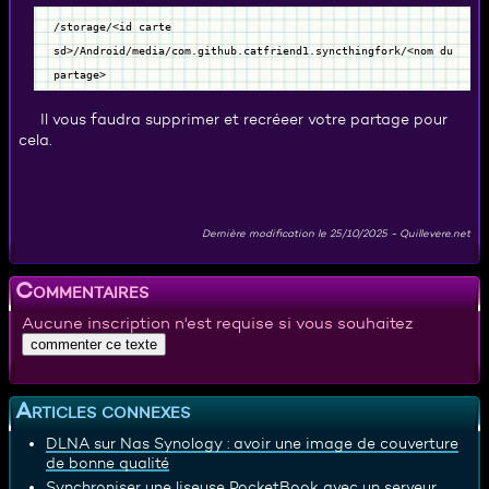
/storage/<id carte
sd>/Android/media/com.github.catfriend1.syncthingfork/<nom du
partage>
Il vous faudra supprimer et recréeer votre partage pour
cela.
Dernière modification le
25/10/2025
-
Quillevere.net
Commentaires
Aucune inscription n'est requise si vous souhaitez
Articles connexes
DLNA sur Nas Synology : avoir une image de couverture
de bonne qualité
Synchroniser une liseuse PocketBook avec un serveur