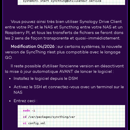
systemctl start syncthing
@
utilisateur.service
Vous pouvez ainsi très bien utiliser Synology Drive Client
entre votre PC et le NAS et Syncthing entre votre NAS et un
Raspberry PI, et tous les transferts de fichiers se feront dans
les 2 sens de façon transparente et quasi-immédiatement.
Modification 04/2026 :
sur certains systèmes, la nouvelle
version de SyncThing n'est plus compatible avec le langage
GO.
Il reste possible d'utiliser l'ancienne version en désactivant
la mise à jour automatique AVANT de lancer le logiciel :
Installez le logiciel depuis le DSM
Activez le SSH et connectez-vous avec un terminal sur le
NAS
Entrez ceci :
sudo
-i
cd
/
var
/
packages
/
syncthing
/
var
vi
config.xml