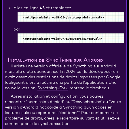
Allez en ligne 45 et remplacez
<autoUpgradeIntervalH
>
12
</autoUpgradeIntervalH
>
par
<autoUpgradeIntervalH
>
0
</autoUpgradeIntervalH
>
Installation de SyncThing sur Android
Il existe une version officielle de Syncthing sur Android
mais elle a été abandonnée fin 2024 car le développeur en
avait assez des restrictions de droits imposées par Google,
l'obligeant alors à réécrire une partie de l'application. Une
Syncthing-Fork
nouvelle version,
, reprend le flambeau.
Après installation et configuration, vous pouvez
rencontrer "permission denied" ou "Désynchronisé" ou "Votre
version d'Android n'accorde à Syncthing qu'un accès en
lecture seule au répertoire sélectionné". Pour contourner ce
problème de droits, créez le répertoire suivant et utilisez-le
comme point de synchronisation :