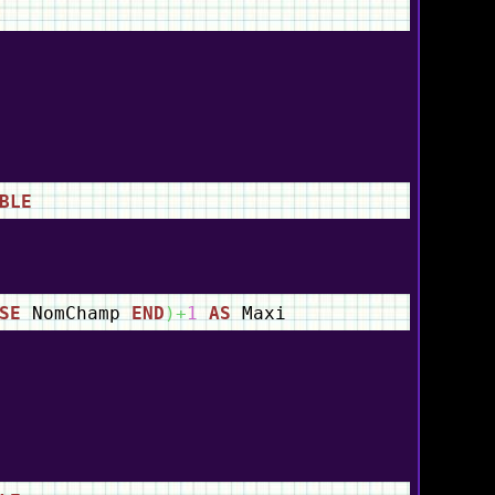
BLE
SE
NomChamp
END
)
+
1
AS
Maxi