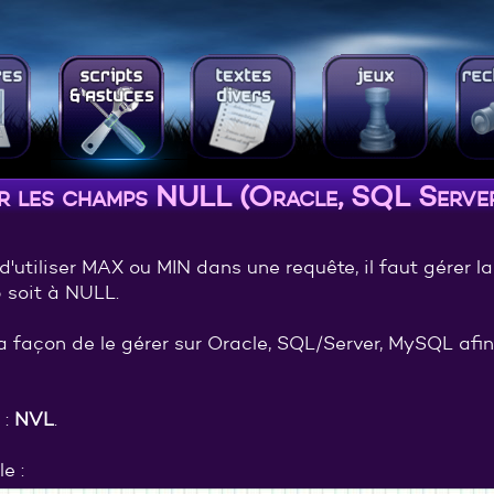
r les champs NULL (Oracle, SQL Serv
d'utiliser MAX ou MIN dans une requête, il faut gérer l
soit à NULL.
la façon de le gérer sur Oracle, SQL/Server, MySQL afi
 :
NVL
.
e :