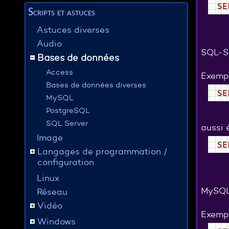
SE
Scripts et astuces
Astuces diverses
Audio
SQL-Se
Bases de données
Access
Exempl
Bases de données diverses
SE
MySQL
PostgreSQL
SQL Server
aussi 
Image
SE
Langages de programmation /
configuration
Linux
MySQL
Réseau
Vidéo
Exempl
Windows