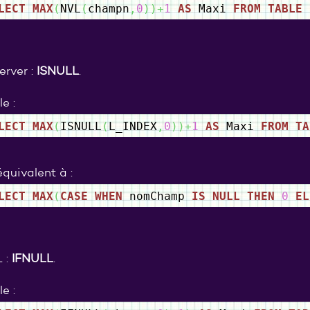
LECT
MAX
(
NVL
(
champn
,
0
)
)
+
1
AS
Maxi
FROM
TABLE
rver :
ISNULL
.
e :
LECT
MAX
(
ISNULL
(
L_INDEX
,
0
)
)
+
1
AS
Maxi
FROM
TA
équivalent à :
LECT
MAX
(
CASE
WHEN
nomChamp
IS
NULL
THEN
0
EL
 :
IFNULL
.
e :