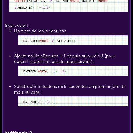
SELECT
DATEADD
(
ms
,
-
2
,
DATEADD
(
MONTH
,
DATEDIFF
(
MONTH
,
0
,
GETDATE
(
)
)
+
1
,
0
)
)
Explication :
Nombre de mois écoulés :
DATEDIFF
(
MONTH
,
0
,
GETDATE
(
)
)
Ajoute nbMoisEcoules + 1 depuis aujourd'hui (pour
obtenir le premier jour du mois suivant) :
DATEADD
(
MONTH
,
..
+
1
,
0
)
Soustraction de deux milli-secondes au premier jour du
mois suivant :
DATEADD
(
ms
,
-
2
,
...
)