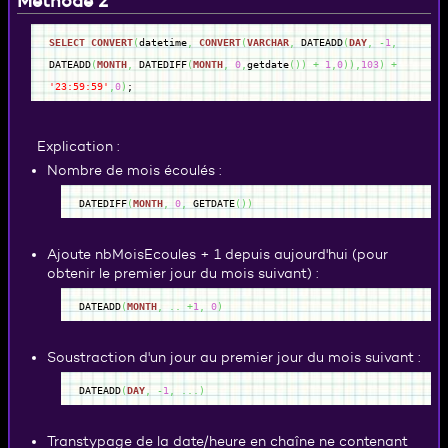
Méthode 2
SELECT
CONVERT
(
datetime
,
CONVERT
(
VARCHAR
,
DATEADD
(
DAY
,
-
1
,
DATEADD
(
MONTH
,
DATEDIFF
(
MONTH
,
0
,
getdate
(
)
)
+
1
,
0
)
)
,
103
)
+
'23:59:59'
,
0
)
;
Explication :
Nombre de mois écoulés :
DATEDIFF
(
MONTH
,
0
,
GETDATE
(
)
)
Ajoute nbMoisEcoules + 1 depuis aujourd'hui (pour
obtenir le premier jour du mois suivant) :
DATEADD
(
MONTH
,
..
+
1
,
0
)
Soustraction d'un jour au premier jour du mois suivant :
DATEADD
(
DAY
,
-
1
,
...
)
Transtypage de la date/heure en chaîne ne contenant