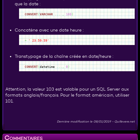
que la date :
CONVERT
(
VARCHAR
...
,
103
)
Concatène avec une date heure :
+
' 23:59:59'
Transtypage de la chaîne créée en date/heure :
CONVERT
(
datetime
...,
0
)
Attention, la valeur 103 est valable pour un SQL Server aux
formats anglais/français. Pour le format américain, utiliser
101.
Dernière modification le
08/01/2019
-
Quillevere.net
Commentaires