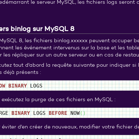
edémarrant le serveur MySQL, les fichiers logs seront
ers binlog sur MySQL 8
MySQL 8, les fichiers binlog.xxxxxx peuvent occuper be
nnent les événement intervenus sur la base et les tabl
r les répliquer sur un autre serveur ou en cas de resta
utez tout d'abord la requête suivante pour indiquer si l
s déjà présents :
OW
BINARY
LOGS
 exécutez la purge de ces fichiers en MySQL :
URGE
BINARY
LOGS
BEFORE
NOW
(
)
 éviter d'en créer de nouveaux, modifier votre fichier d