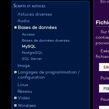
En r
Scripts et astuces
Astuces diverses
Audio
Fichi
Bases de données
Sur 
Access
contie
Bases de données diverses
pouvoi
MySQL
Exéc
PostgreSQL
fichier
SQL Server
Image
SH
Langages de programmation /
configuration
Puis
Linux
P
Réseau
Vidéo
Pour
Windows