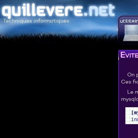
Techniques informatiques
Evit
On p
Ces fi
Le m
mysqld
[
m
in