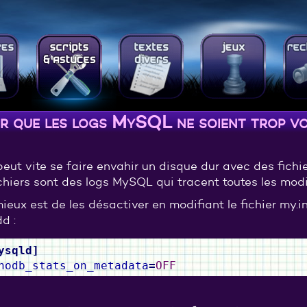
er que les logs MySQL ne soient trop v
eut vite se faire envahir un disque dur avec des fichi
chiers sont des logs MySQL qui tracent toutes les modi
ieux est de les désactiver en modifiant le fichier my.i
d :
ysqld
]
nodb_stats_on_metadata
=
OFF