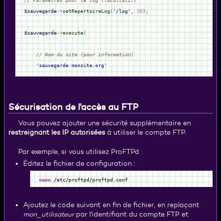
// Paramètres pour le log (facultatif)
$sauvegarde
->
setRepertoireLog
(
'/log'
,
30
)
;
$sauvegarde
->
execute
(
// Nom du site (pour information)
'sauvegarde monsite.org'
// Paramètres pour la récupération via web service
,
[
Sécurisation de l'accès au FTP
'url'
=>
'monsite.org/web_service'
,
'nb_sauvegardes'
=>
15
Vous pouvez ajouter une sécurité supplémentaire en
,
restreignant les IP autorisées
à utiliser le compte FTP.
'destination'
=>
'/volume1/sauvegardes/monsite/web_service'
Par exemple, si vous utilisez ProFTPd :
]
Éditez le fichier de configuration :
// Paramètres pour la récupération via FTP
nano
/
etc
/
proftpd
/
proftpd.conf
,
[
'hote'
=>
'1.2.3.4'
Ajoutez le code suivant en fin de fichier, en replaçant
,
'port'
=>
21
mon_utilisateur
par l'identifiant du compte FTP et
,
'compte'
=>
'ident'