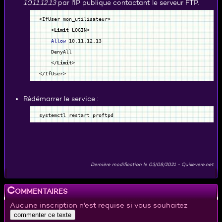
10.11.12.13
par l'IP publique contactant le serveur FTP.
,
'mdp'
=>
'passe'
,
'ssl'
=>
true
<IfUser mon_utilisateur>
,
'liste'
=>
[
<
Limit
LOGIN>
[
'source'
=>
'/monsite.org/public'
Allow
10.11.12.13
,
DenyAll
'destination'
=>
'/volume2/sauvegardes/monsite.org/public'
</
Limit
>
]
</IfUser>
]
]
Rédémarrer le service :
)
;
systemctl restart proftpd
Dernière modification le
03/08/2021
-
Quillevere.net
Commentaires
Aucune inscription n'est requise si vous souhaitez