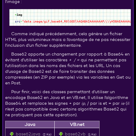
l'image :
<
img
src
=
"data:image/gif;base64,R0lGODlhAQABAIAAAAAAAP///yH5BAEAAAAALAA
Comme indiqué précédemment, cela génère un fichier
HTML plus volumineux mais a l'avantage de ne pas nécessiter
l'inclusion d'un fichier supplémentaire.
Base62 apporte un changement par rapport à Base64 en
évitant d'utiliser les caractères
+ / =
qui ne permettent pas
l'utilisation dans les noms des fichiers et les URL. Un cas
d'usage de Base62 est de faire transiter des données
compressées (en ZIP par exemple) via les variables en Get ou
en Post.
Pour finir, voici des classes permettant d'utiliser un
encodage Base62 en Java et en VB.net, Il utilise l'algorithme
Base64 et remplace les signes + par
ip
, / par is et = par
ie
(il
n'est pas compatible avec certains algorithmes Base62 qui
ne pratiquent pas cette opération).
Java
VB.net
base62.java
base62.vb
(2 Ko)
(1 Ko)