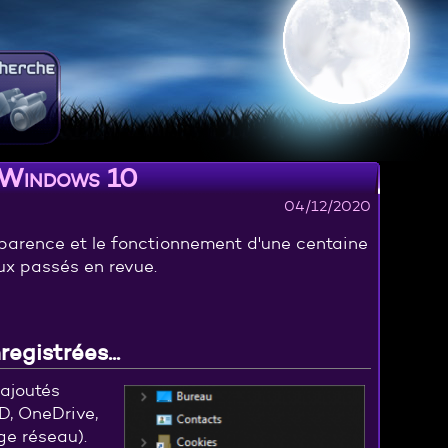
e Windows 10
04/12/2020
parence et le fonctionnement d'une centaine
ux passés en revue.
egistrées...
ajoutés
D, OneDrive,
ge réseau).