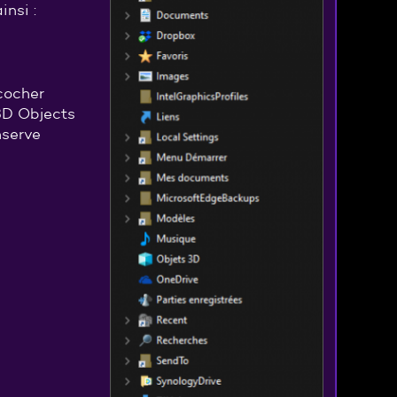
insi :
cocher
3D Objects
nserve