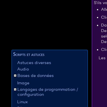
S'ils 
Al
Cli
Da
De
se
De
Cl
Scripts et astuces
Les 
Astuces diverses
Audio
Bases de données
Image
Langages de programmation /
configuration
Linux