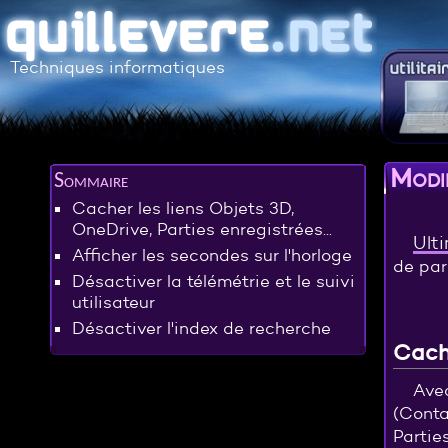
Techniques informatiques
Modi
Sommaire
Cacher les liens Objets 3D,
OneDrive, Parties enregistrées...
Ult
Afficher les secondes sur l'horloge
de par
Désactiver la télémétrie et le suivi
utilisateur
Désactiver l'index de recherche
Cache
Ave
(Conta
Partie