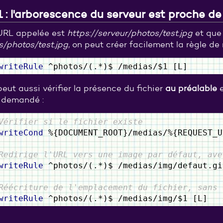
 : l'arborescence du serveur est proche de
'URL appelée est
https://serveur/photos/test.jpg
et que 
/photos/test.jpg
, on peut créer facilement la règle de 
writeRule
^photos/(.*)$ /medias/$1 [L]
eut aussi vérifier la présence du fichier
au préalable
e
r demandé :
Vérifier si le fichier existe
writeCond
%{DOCUMENT_ROOT}/medias/%{REQUEST_U
Redirige l'URL vers une image par défaut, ave
writeRule
^photos/(.*)$ /medias/img/defaut.gi
Réécriture de l'emplacement du fichier, sans 
writeRule
^photos/(.*)$ /medias/img/$1 [L]