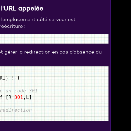
 l'URL appelée
l'emplacement côté serveur est
réécriture :
t gérer la redirection en cas d'absence du
RI} !-f
c un code 301
f [R=
301
,L]
redirection