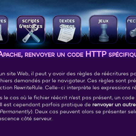
pache, renvoyer un code HTTP spécifique
un site Web, il peut y avoir des règles de réécritures 
chiers demandés par le navigateur. Ces règles sont prés
uction RewriteRule. Celle-ci interprète les expressions r
 le cas où le fichier réécrit n'est pas présent, un c
. Il est cependant parfois pratique de
renvoyer un autr
Permanently
). Deux cas peuvent alors se présenter sel
rescence côté serveur.