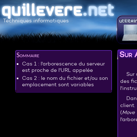
Techniques informatiques
Sur A
Sommaire
Cas 1 : l'arborescence du serveur
est proche de l'URL appelée
Sur 
Cas 2 : le nom du fichier et/ou son
des fi
emplacement sont variables
l'instr
Dans
client
(
Move 
l'arbo