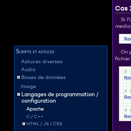
Cas 1
Si l
medias
Re
Scripts et astuces
On p
fichie
Astuces diverses
Audio
# 
Bases de données
Re
Image
# 
Langages de programmation /
Re
configuration
Apache
# 
C / C++
Re
HTML / JS / CSS