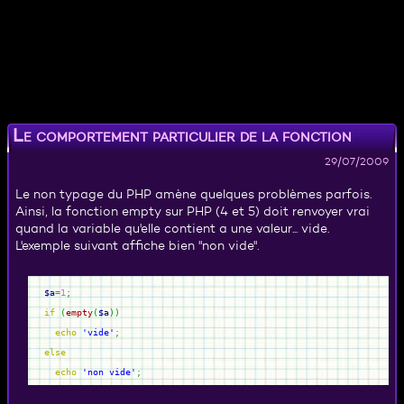
Le comportement particulier de la fonction
empty
29/07/2009
Le non typage du PHP amène quelques problèmes parfois.
Ainsi, la fonction empty sur PHP (4 et 5) doit renvoyer vrai
quand la variable qu'elle contient a une valeur... vide.
L'exemple suivant affiche bien "non vide".
$a
=
1
;
if
(
empty
(
$a
)
)
echo
'vide'
;
else
echo
'non vide'
;