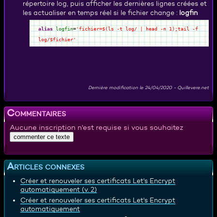
répertoire log, puis afficher les dernières lignes créées et
les actualiser en temps réel si le fichier change :
logfin
alias
logfin
=
'fichier=$(ls -t log/ | head -n 1);tail -f
log/$fichier'
Dernière modification le
24/04/2020
-
Quillevere.net
Commentaires
Aucune inscription n'est requise si vous souhaitez
Articles connexes
Créer et renouveler ses certificats Let's Encrypt
automatiquement (v. 2)
Créer et renouveler ses certificats Let's Encrypt
automatiquement