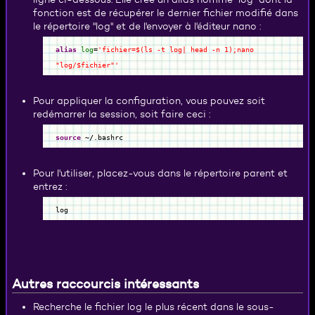
fonction est de récupérer le dernier fichier modifié dans
le répertoire "log" et de l'envoyer à l'éditeur nano :
alias
log
=
'fichier=$(ls -t log| head -n 1);nano
"log/$fichier"'
Pour appliquer la configuration, vous pouvez soit
redémarrer la session, soit faire ceci :
source
~
/
.bashrc
Pour l'utiliser, placez-vous dans le répertoire parent et
entrez :
log
Autres raccourcis intéressants
Recherche le fichier log le plus récent dans le sous-