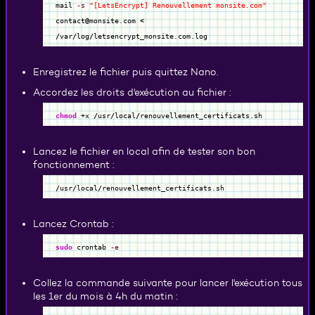
mail
-s
"[LetsEncrypt] Renouvellement monsite.com"
contact
@
monsite.com
<
/
var
/
log
/
letsencrypt_monsite.com.log
Enregistrez le fichier puis quittez Nano.
Accordez les droits d'exécution au fichier :
chmod
+x
/
usr
/
local
/
renouvellement_certificats.sh
Lancez le fichier en local afin de tester son bon
fonctionnement :
/
usr
/
local
/
renouvellement_certificats.sh
Lancez Crontab :
sudo
crontab
-e
Collez la commande suivante pour lancer l'exécution tous
les 1er du mois à 4h du matin :