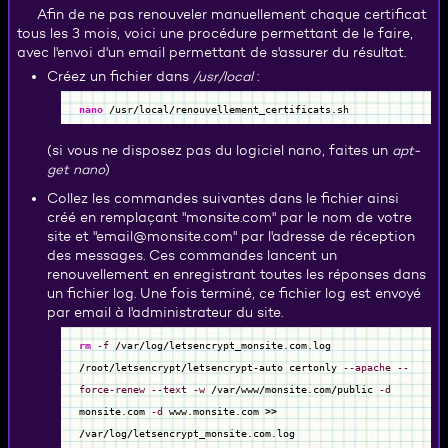
Afin de ne pas renouveler manuellement chaque certificat
tous les 3 mois, voici une procédure permettant de le faire,
avec l'envoi d'un email permettant de s'assurer du résultat.
Créez un fichier dans
/usr/local
:
nano
/
usr
/
local
/
renouvellement_certificats.sh
(si vous ne disposez pas du logiciel nano, faites un
apt-
get nano
)
Collez les commandes suivantes dans le fichier ainsi
créé en remplaçant "monsite.com" par le nom de votre
site et "email@monsite.com" par l'adresse de réception
des messages. Ces commandes lancent un
renouvellement en enregistrant toutes les réponses dans
un fichier log. Une fois terminé, ce fichier log est envoyé
par email à l'administrateur du site.
rm
-f
/
var
/
log
/
letsencrypt_monsite.com.log
/
root
/
letsencrypt
/
letsencrypt-auto certonly
--apache
--
force-renew
--text
-w
/
var
/
www
/
monsite.com
/
public
-d
monsite.com
-d
www.monsite.com
>>
/
var
/
log
/
letsencrypt_monsite.com.log