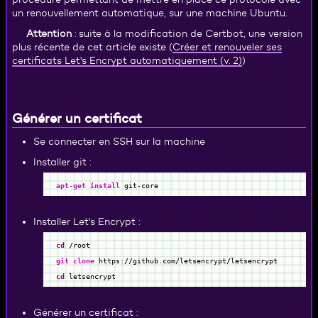
un renouvellement automatique, sur une machine Ubuntu.
Attention
: suite à la modification de Certbot, une version
Créer et renouveler ses
plus récente de cet article existe (
certificats Let's Encrypt automatiquement (v. 2)
)
Générer un certificat
Se connecter en SSH sur la machine
Installer git :
apt-get install
git-core
Installer Let's Encrypt :
cd
/
root
git clone
https:
//
github.com
/
letsencrypt
/
letsencrypt
cd
letsencrypt
Générer un certificat :