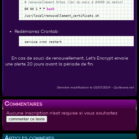
# renouvellement https (1er du mois à 04h00 du matin)
00 04
1
*
*
bash
/
usr
/
local
/
renouvellement_certificats.sh
Redémarrez Crontab :
service cron restart
En cas de souci de renouvellement, Let's Encrypt envoie
une alerte 20 jours avant la période de fin.
Dernière modification le
02/07/2019
-
Quillevere.net
Commentaires
Aucune inscription n'est requise si vous souhaitez
Articles connexes