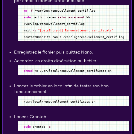
par email à l'administrateur du site.
rm
-f
/
var
/
log
/
renouvellement_certif.log
sudo
certbot renew
--force-renewal
>>
/
var
/
log
/
renouvellement_certif.log
mail
-s
"[LetsEncrypt] Renouvellement certificats"
contact
@
monsite.com
<
/
var
/
log
/
renouvellement_certif.log
Enregistrez le fichier puis quittez Nano.
Accordez les droits d'exécution au fichier :
chmod
+x
/
usr
/
local
/
renouvellement_certificats.sh
Lancez le fichier en local afin de tester son bon
fonctionnement :
/
usr
/
local
/
renouvellement_certificats.sh
Lancez Crontab :
sudo
crontab
-e