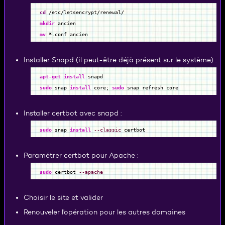
cd
/
etc
/
letsencrypt
/
renewal
/
mkdir
ancien
mv
*
.conf ancien
Installer Snapd (il peut-être déjà présent sur le système) :
apt-get install
snapd
sudo
snap
install
core;
sudo
snap refresh core
Installer certbot avec snapd :
sudo
snap
install
--classic
certbot
Paramétrer certbot pour Apache :
sudo
certbot
--apache
Choisir le site et valider
Renouveler l'opération pour les autres domaines