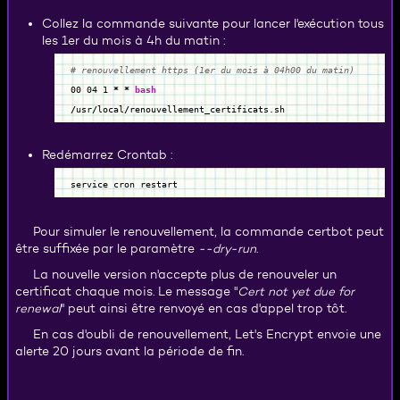
Collez la commande suivante pour lancer l'exécution tous
les 1er du mois à 4h du matin :
# renouvellement https (1er du mois à 04h00 du matin)
00 04
1
*
*
bash
/
usr
/
local
/
renouvellement_certificats.sh
Redémarrez Crontab :
service cron restart
Pour simuler le renouvellement, la commande certbot peut
être suffixée par le paramètre
--dry-run
.
La nouvelle version n'accepte plus de renouveler un
certificat chaque mois. Le message "
Cert not yet due for
renewal
" peut ainsi être renvoyé en cas d'appel trop tôt.
En cas d'oubli de renouvellement, Let's Encrypt envoie une
alerte 20 jours avant la période de fin.