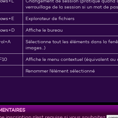
ows+L
Changement de session (pratique quand on 
verrouillage de la session si un mot de pa
ows+E
Explorateur de fichiers
dows+D
Affiche le bureau
rol+A
Sélectionne tout les éléments dans la fenêt
images...)
F10
Affiche le menu contextuel (équivalent au cl
Renommer l'élément sélectionné
entaires
e inscription n'est requise si vous souhaitez