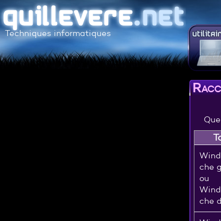
Techniques informatiques
Racc
Quel
T
Wind
che 
ou
Wind
che d