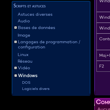
Wind
Scripts et astuces
Astuces diverses
Wind
Audio
Bases de données
Win
Image
Cont
Langages de programmation /
configuration
Linux
Maj+
Réseau
F2
Vidéo
Windows
DOS
Logiciels divers
Comm
Aucun